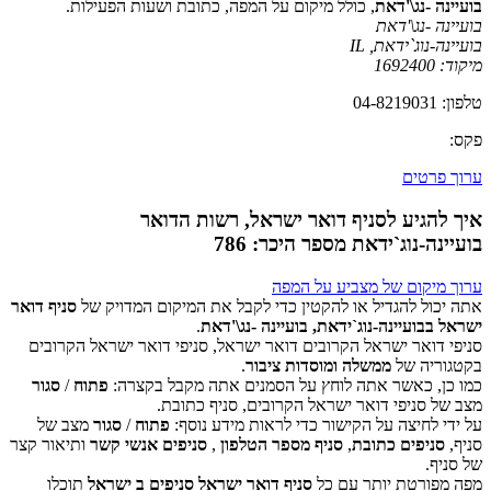
בועיינה -נג\'דאת
, כולל מיקום על המפה, כתובת ושעות הפעילות.
בועיינה -נג\'דאת
בועיינה-נוג`ידאת
,
IL
מיקוד:
1692400
טלפון: 04-8219031
פקס:
ערוך פרטים
איך להגיע לסניף דואר ישראל, רשות הדואר
בועיינה-נוג`ידאת מספר היכר: 786
ערוך מיקום של מצביע על המפה
אתה יכול להגדיל או להקטין כדי לקבל את המיקום המדויק של
סניף דואר
ישראל בבועיינה-נוג`ידאת, בועיינה -נג\'דאת
.
סניפי דואר ישראל הקרובים דואר ישראל, סניפי דואר ישראל הקרובים
‏דף זה לא יכול לטעון את מפות Google כראוי.
בקטגוריה של
ממשלה ומוסדות ציבור
.
כמו כן, כאשר אתה לוחץ על הסמנים אתה מקבל בקצרה:
פתוח
/
סגור
אישור
האם האתר הזה בבעלותך?
מצב של סניפי דואר ישראל הקרובים, סניף כתובת.
על ידי לחיצה על הקישור כדי לראות מידע נוסף:
פתוח
/
סגור
מצב של
סניף,
סניפים כתובת
,
סניף מספר הטלפון
,
סניפים אנשי קשר
ותיאור קצר
של סניף.
מפה מפורטת יותר עם כל
סניף דואר ישראל סניפים ב ישראל
תוכלו