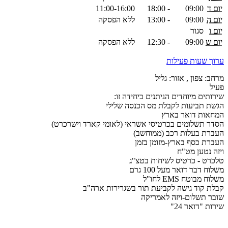
יום ד
09:00
-
18:00
11:00-16:00
יום ה
09:00
-
13:00
ללא הפסקה
יום ו
סגור
יום ש
09:00
-
12:30
ללא הפסקה
ערוך שעות פעילות
מרחב: צפון , אזור: גליל
פעיל
שירותים מיוחדים הניתנים ביחידה זו:
הגשת תביעות לקבלת מס הכנסה שלילי
המחאות דואר בארץ
הסדר תשלומים בכרטיסי אשראי (לאומי קארד וישרכרט)
העברת בעלות רכב (ממוחשב)
העברת כסף בארץ-מזומן בזמן
ויזה נטען מט"ח
טלכרט - כרטיס לשיחות בטצ"ג
משלוח דבר דואר מעל 100 גרם
משלוח מבוטח EMS לחו"ל
קבלת קוד גישה לקביעת תור בשגרירות ארה"ב
שובר תשלום-ויזה לאמריקה
שירות "דואר 24"