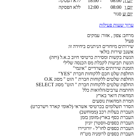
יום ה
08:00
-
18:00
ללא הפסקה
יום ו
08:00
-
12:00
ללא הפסקה
יום ש
סגור
ערוך שעות פעילות
מרחב: צפון , אזור: עמקים
פעיל
שירותים מיוחדים הניתנים ביחידה זו:
אשנב שירות בולאי
הגשת בקשות ומסירת כרטיסי חיוב כ.א.ל (ויזה)
הגשת תביעות לקבלת מס הכנסה שלילי
הזמנת שירותים משרדיים "איגמי"
החלפת שלט חכם ללקוחות חברת "YES"
החלפת שלטים ללקוחות חברת " הוט " מסוג O.K
החלפת שלטים ללקוחות חברת " הוט" מסוג SELECT
החתמת ערבים/הלוואות כלל
המחאות דואר בארץ
המרת המחאות נוסעים
הסדר תשלומים בכרטיסי אשראי (לאומי קארד וישרכרט)
העברת בעלות רכב (ממוחשב)
העברת כסף בארץ-מזומן בזמן
העברת כספים-ווסטרן יוניון
העברת כספים לחו"ל - יורוגיירו
העברת כספים לרומניה מט"ח