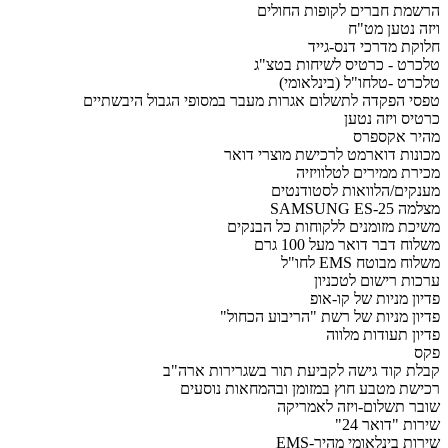
הרשמת חברים לקופות החולים
ויזה נטען מט"ח
חלוקת מדרכי דנס-גייד
טלכרט - כרטיס לשיחות בטצ"ג
טלכרט -טלחו"ל (בינלאומי)
טפסי הפקדה לתשלום אגרות מעבר במסופי הגבול היבשתיים
כרטיס ויזה נטען
מהיר אקספרס
מכונות דוארמט לרכישת מוצרי דואר
מכירת ממירים לטלוויזיה
מענקים/הלוואות לסטודנטים
מצלמה SAMSUNG ES-25
משיכת מזומנים ללקוחות כל הבנקים
משלוח דבר דואר מעל 100 גרם
משלוח מבוטח EMS לחו"ל
ערכות רישום לטכניון
פדיון מניות של קו-אופ
פדיון מניות של רשת "הריבוע הכחול"
פדיון תעודות מלווה
פקס
קבלת קוד גישה לקביעת תור בשגרירות ארה"ב
רכישת מטבע חוץ במזומן ובהמחאות נוסעים
שובר תשלום-ויזה לאמריקה
שירות "דואר 24"
שירות בינלאומי מהיר-EMS