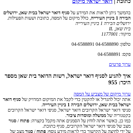
כתובת |
דואר ישראל מיקום
בהמשך ניתן לראות את המידע על
סניף דואר ישראל בבית שאן, ירושלים
הבירה 1 ביניין העירייה
, כולל מיקום על המפה, כתובת ושעות הפעילות.
ירושלים הבירה 1 ביניין העירייה
בית שאן
,
IL
מיקוד:
1177001
טלפון: 04-6588890 04-6588891
פקס: 04-6588891
ערוך פרטים
איך להגיע לסניף דואר ישראל, רשות הדואר בית שאן מספר
היכר: 955
ערוך מיקום של מצביע על המפה
אתה יכול להגדיל או להקטין כדי לקבל את המיקום המדויק של
סניף דואר
ישראל בבית שאן, ירושלים הבירה 1 ביניין העירייה
.
סניפי דואר ישראל הקרובים דואר ישראל, סניפי דואר ישראל הקרובים
‏דף זה לא יכול לטעון את מפות Google כראוי.
בקטגוריה של
ממשלה ומוסדות ציבור
.
כמו כן, כאשר אתה לוחץ על הסמנים אתה מקבל בקצרה:
פתוח
/
סגור
אישור
האם האתר הזה בבעלותך?
מצב של סניפי דואר ישראל הקרובים, סניף כתובת.
על ידי לחיצה על הקישור כדי לראות מידע נוסף:
פתוח
/
סגור
מצב של