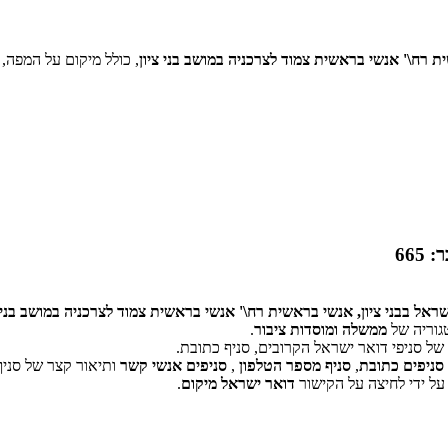
ית רח\' אנשי בראשית צמוד לצרכניה במושב בני ציון
, כולל מיקום על המפה,
665
שראל בבני ציון, אנשי בראשית רח\' אנשי בראשית צמוד לצרכניה במושב בני צ
גוריה של
ממשלה ומוסדות ציבור
.
ל סניפי דואר ישראל הקרובים, סניף כתובת.
‏דף זה לא יכול לטעון את מפות Google כראוי.
סניפים כתובת
,
סניף מספר הטלפון
,
סניפים אנשי קשר
ותיאור קצר של סניף
על ידי לחיצה על הקישור
דואר ישראל מיקום
.
אישור
האם האתר הזה בבעלותך?