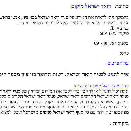
כתובת |
דואר ישראל מיקום
בהמשך ניתן לראות את המידע על
סניף דואר ישראל בבני ציון, אנשי בראש
אנשי בראשית רח\' אנשי בראשית צמוד לצרכניה במושב בני ציון
בני ציון
,
IL
מיקוד:
6091000
טלפון: 09-7484794
פקס:
ערוך פרטים
איך להגיע לסניף דואר ישראל, רשות הדואר בני ציון מספר היכר: 
ערוך מיקום של מצביע על המפה
אתה יכול להגדיל או להקטין כדי לקבל את המיקום המדויק של
סניף דואר י
סניפי דואר ישראל הקרובים דואר ישראל, סניפי דואר ישראל הקרובים בקט
כמו כן, כאשר אתה לוחץ על הסמנים אתה מקבל בקצרה:
פתוח
/
סגור
מצב ש
על ידי לחיצה על הקישור כדי לראות מידע נוסף:
פתוח
/
סגור
מצב של סניף,
מפה מפורטת יותר עם כל
סניף דואר ישראל סניפים ב ישראל
תוכלו למצוא 
ביקורות :