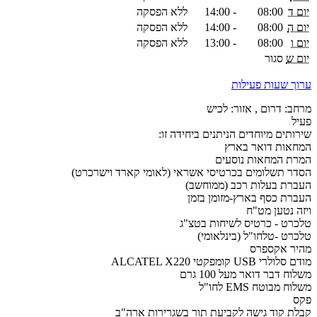
יום ד
08:00
-
14:00
ללא הפסקה
יום ה
08:00
-
14:00
ללא הפסקה
יום ו
08:00
-
13:00
ללא הפסקה
יום ש
סגור
ערוך שעות פעילות
מרחב: דרום , אזור: לכיש
פעיל
שירותים מיוחדים הניתנים ביחידה זו:
המחאות דואר בארץ
המרת המחאות נוסעים
הסדר תשלומים בכרטיסי אשראי (לאומי קארד וישרכרט)
העברת בעלות רכב (ממוחשב)
העברת כסף בארץ-מזומן בזמן
ויזה נטען מט"ח
טלכרט - כרטיס לשיחות בטצ"ג
טלכרט -טלחו"ל (בינלאומי)
מהיר אקספרס
מודם סלולרי USB קומפקטי ALCATEL X220
משלוח דבר דואר מעל 100 גרם
משלוח מבוטח EMS לחו"ל
פקס
קבלת קוד גישה לקביעת תור בשגרירות ארה"ב