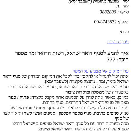
זמר - מועצה מקומית (לשעבר ימא)
זמר
,
IL
מיקוד:
3882800
טלפון: 09-8743532
פקס:
ערוך פרטים
איך להגיע לסניף דואר ישראל, רשות הדואר זמר מספר
היכר: 777
ערוך מיקום של מצביע על המפה
אתה יכול להגדיל או להקטין כדי לקבל את המיקום המדויק של
סניף דואר
ישראל בזמר, זמר - מועצה מקומית (לשעבר ימא)
.
סניפי דואר ישראל הקרובים דואר ישראל, סניפי דואר ישראל הקרובים
‏דף זה לא יכול לטעון את מפות Google כראוי.
בקטגוריה של
ממשלה ומוסדות ציבור
.
כמו כן, כאשר אתה לוחץ על הסמנים אתה מקבל בקצרה:
פתוח
/
סגור
אישור
האם האתר הזה בבעלותך?
מצב של סניפי דואר ישראל הקרובים, סניף כתובת.
על ידי לחיצה על הקישור כדי לראות מידע נוסף:
פתוח
/
סגור
מצב של
סניף,
סניפים כתובת
,
סניף מספר הטלפון
,
סניפים אנשי קשר
ותיאור קצר
של סניף.
מפה מפורטת יותר עם כל
סניף דואר ישראל סניפים ב ישראל
תוכלו
למצוא על ידי לחיצה על הקישור
דואר ישראל מיקום
.