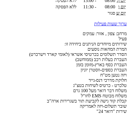
יום ה
08:00
-
13:00
ללא הפסקה
יום ו
08:00
-
11:30
ללא הפסקה
יום ש
סגור
ערוך שעות פעילות
מרחב: צפון , אזור: עמקים
פעיל
שירותים מיוחדים הניתנים ביחידה זו:
המרת המחאות נוסעים
הסדר תשלומים בכרטיסי אשראי (לאומי קארד וישרכרט)
העברת בעלות רכב (ממוחשב)
העברת כסף בארץ-מזומן בזמן
העברת כספים-ווסטרן יוניון
ויזה נטען מט"ח
חלוקת מדרכי דנס-גייד
טלכרט - כרטיס לשיחות בטצ"ג
משלוח דבר דואר מעל 100 גרם
משלוח מבוטח EMS לחו"ל
קבלת קוד גישה לקביעת תור בשגרירות ארה"ב
שובר תשלום-ויזה לאמריקה
שירות "דואר 24"