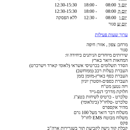
יום ד
08:00
-
18:00
12:30-15:30
יום ה
08:00
-
18:00
12:30-15:30
יום ו
08:00
-
12:30
ללא הפסקה
יום ש
סגור
ערוך שעות פעילות
מרחב: צפון , אזור: חיפה
סגור
שירותים מיוחדים הניתנים ביחידה זו:
המחאות דואר בארץ
הסדר תשלומים בכרטיסי אשראי (לאומי קארד וישרכרט)
העברת בעלות רכב (ממוחשב)
העברת כסף בארץ-מזומן בזמן
העברת כספים-ווסטרן יוניון
ויזה נטען מט"ח
חלוקת מדרכי דנס-גייד
טלכרט - כרטיס לשיחות בטצ"ג
טלכרט -טלחו"ל (בינלאומי)
מהיר אקספרס
משלוח דבר דואר מעל 100 גרם
משלוח מבוטח EMS לחו"ל
פקס
קבלת קוד גישה לקביעת תור בשגרירות ארה"ב