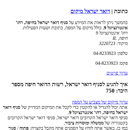
כתובת |
דואר ישראל מיקום
בהמשך ניתן לראות את המידע על
סניף דואר ישראל בחיפה, רח\'
אינטרנציונל 9
, כולל מיקום על המפה, כתובת ושעות הפעילות.
רח\' אינטרנציונל 9
חיפה
,
IL
מיקוד:
3220723
טלפון: 04-8233923
פקס: 04-8233923
ערוך פרטים
איך להגיע לסניף דואר ישראל, רשות הדואר חיפה מספר
היכר: 750
ערוך מיקום של מצביע על המפה
אתה יכול להגדיל או להקטין כדי לקבל את המיקום המדויק של
סניף דואר
ישראל בחיפה, רח\' אינטרנציונל 9
.
סניפי דואר ישראל הקרובים דואר ישראל, סניפי דואר ישראל הקרובים
‏דף זה לא יכול לטעון את מפות Google כראוי.
בקטגוריה של
ממשלה ומוסדות ציבור
.
כמו כן, כאשר אתה לוחץ על הסמנים אתה מקבל בקצרה:
פתוח
/
סגור