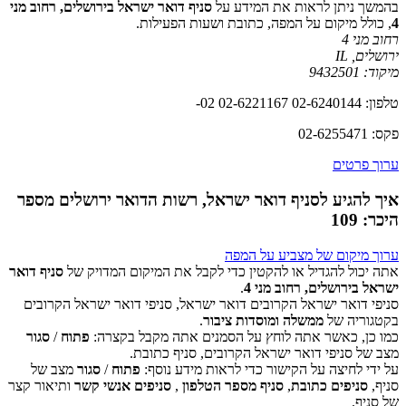
בהמשך ניתן לראות את המידע על
סניף דואר ישראל בירושלים, רחוב מני
4
, כולל מיקום על המפה, כתובת ושעות הפעילות.
רחוב מני 4
ירושלים
,
IL
מיקוד:
9432501
טלפון: 02-6240144 02-6221167 02-
פקס: 02-6255471
ערוך פרטים
איך להגיע לסניף דואר ישראל, רשות הדואר ירושלים מספר
היכר: 109
ערוך מיקום של מצביע על המפה
אתה יכול להגדיל או להקטין כדי לקבל את המיקום המדויק של
סניף דואר
ישראל בירושלים, רחוב מני 4
.
סניפי דואר ישראל הקרובים דואר ישראל, סניפי דואר ישראל הקרובים
‏דף זה לא יכול לטעון את מפות Google כראוי.
בקטגוריה של
ממשלה ומוסדות ציבור
.
כמו כן, כאשר אתה לוחץ על הסמנים אתה מקבל בקצרה:
פתוח
/
סגור
אישור
האם האתר הזה בבעלותך?
מצב של סניפי דואר ישראל הקרובים, סניף כתובת.
על ידי לחיצה על הקישור כדי לראות מידע נוסף:
פתוח
/
סגור
מצב של
סניף,
סניפים כתובת
,
סניף מספר הטלפון
,
סניפים אנשי קשר
ותיאור קצר
של סניף.