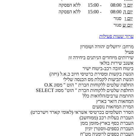
יום ד
08:00
-
15:00
ללא הפסקה
יום ה
08:00
-
15:00
ללא הפסקה
יום ו
סגור
יום ש
סגור
ערוך שעות פעילות
מרחב: ירושלים יהודה ושומרון
פעיל
שירותים מיוחדים הניתנים ביחידה זו:
אשנב שירות בולאי
ביטוח חובה רכב-ביטוח ישיר
הגשת בקשות ומסירת כרטיסי חיוב כ.א.ל (ויזה)
הגשת תביעות לקבלת מס הכנסה שלילי
החלפת שלטים ללקוחות חברת " הוט " מסוג O.K
החלפת שלטים ללקוחות חברת " הוט" מסוג SELECT
החתמת ערבים/הלוואות כלל
המחאות דואר בארץ
המרת המחאות נוסעים
הסדר תשלומים בכרטיסי אשראי (לאומי קארד וישרכרט)
העברת בעלות רכב (ממוחשב)
העברת כסף בארץ-מזומן בזמן
העברת כספים-ווסטרן יוניון
העברת כספים לרומניה מט"ח