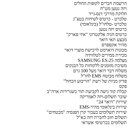
הרשמת חברים לקופות החולים
ויזה נטען מט"ח
חלוקת מדרכי דנס-גייד
טלכרט - כרטיס לשיחות בטצ"ג
טלכרט -טלחו"ל (בינלאומי)
כרטיס ויזה נטען
כרטיס חניה אלקטרוני "איזי פארק"
מבצע תאי דואר
מהיר אקספרס
מכונות דוארמט לרכישת מוצרי דואר
מכירת ממירים לטלוויזיה
מצלמה SAMSUNG ES-25
משיכת מזומנים ללקוחות כל הבנקים
משלוח דבר דואר מעל 100 גרם
משלוח מבוטח EMS לחו"ל
פדיון מניות של רשת "הריבוע הכחול"
פקס
קבלת קוד גישה לקביעת תור בשגרירות ארה"ב
שובר תשלום-ויזה לאמריקה
שירות "דואר 24"
שירות בינלאומי מהיר-EMS
שירות תשלומים בעבור קרן הפנסיה "מבטחים"
תשלום חוב לחברת ויזה כא"ל
תשלומים בכרטיסי אשראי