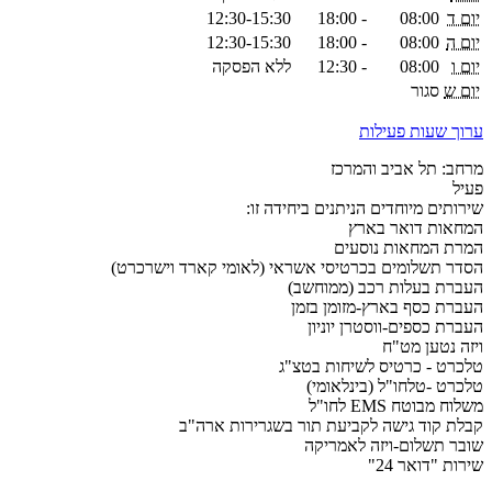
יום ד
08:00
-
18:00
12:30-15:30
יום ה
08:00
-
18:00
12:30-15:30
יום ו
08:00
-
12:30
ללא הפסקה
יום ש
סגור
ערוך שעות פעילות
מרחב: תל אביב והמרכז
פעיל
שירותים מיוחדים הניתנים ביחידה זו:
המחאות דואר בארץ
המרת המחאות נוסעים
הסדר תשלומים בכרטיסי אשראי (לאומי קארד וישרכרט)
העברת בעלות רכב (ממוחשב)
העברת כסף בארץ-מזומן בזמן
העברת כספים-ווסטרן יוניון
ויזה נטען מט"ח
טלכרט - כרטיס לשיחות בטצ"ג
טלכרט -טלחו"ל (בינלאומי)
משלוח מבוטח EMS לחו"ל
קבלת קוד גישה לקביעת תור בשגרירות ארה"ב
שובר תשלום-ויזה לאמריקה
שירות "דואר 24"