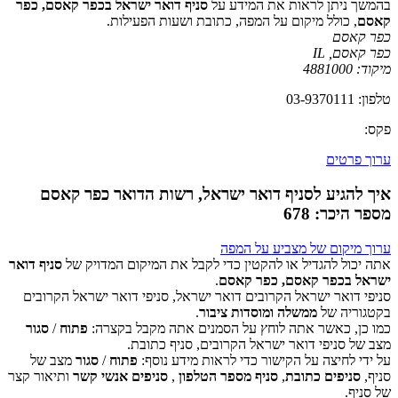
בהמשך ניתן לראות את המידע על
סניף דואר ישראל בכפר קאסם, כפר
קאסם
, כולל מיקום על המפה, כתובת ושעות הפעילות.
כפר קאסם
כפר קאסם
,
IL
מיקוד:
4881000
טלפון: 03-9370111
פקס:
ערוך פרטים
איך להגיע לסניף דואר ישראל, רשות הדואר כפר קאסם
מספר היכר: 678
ערוך מיקום של מצביע על המפה
אתה יכול להגדיל או להקטין כדי לקבל את המיקום המדויק של
סניף דואר
ישראל בכפר קאסם, כפר קאסם
.
סניפי דואר ישראל הקרובים דואר ישראל, סניפי דואר ישראל הקרובים
‏דף זה לא יכול לטעון את מפות Google כראוי.
בקטגוריה של
ממשלה ומוסדות ציבור
.
כמו כן, כאשר אתה לוחץ על הסמנים אתה מקבל בקצרה:
פתוח
/
סגור
אישור
האם האתר הזה בבעלותך?
מצב של סניפי דואר ישראל הקרובים, סניף כתובת.
על ידי לחיצה על הקישור כדי לראות מידע נוסף:
פתוח
/
סגור
מצב של
סניף,
סניפים כתובת
,
סניף מספר הטלפון
,
סניפים אנשי קשר
ותיאור קצר
של סניף.