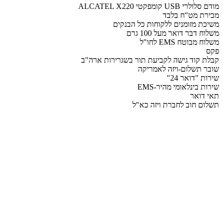
מודם סלולרי USB קומפקטי ALCATEL X220
מכירת מט"ח בלבד
משיכת מזומנים ללקוחות כל הבנקים
משלוח דבר דואר מעל 100 גרם
משלוח מבוטח EMS לחו"ל
פקס
קבלת קוד גישה לקביעת תור בשגרירות ארה"ב
שובר תשלום-ויזה לאמריקה
שירות "דואר 24"
שירות בינלאומי מהיר-EMS
תאי דואר
תשלום חוב לחברת ויזה כא"ל