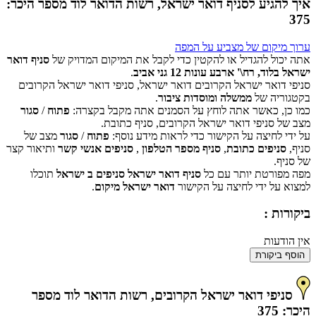
איך להגיע לסניף דואר ישראל, רשות הדואר לוד מספר היכר:
375
ערוך מיקום של מצביע על המפה
אתה יכול להגדיל או להקטין כדי לקבל את המיקום המדויק של
סניף דואר
ישראל בלוד, רח\' ארבע עונות 12 גני אביב
.
סניפי דואר ישראל הקרובים דואר ישראל, סניפי דואר ישראל הקרובים
‏דף זה לא יכול לטעון את מפות Google כראוי.
בקטגוריה של
ממשלה ומוסדות ציבור
.
כמו כן, כאשר אתה לוחץ על הסמנים אתה מקבל בקצרה:
פתוח
/
סגור
אישור
האם האתר הזה בבעלותך?
מצב של סניפי דואר ישראל הקרובים, סניף כתובת.
על ידי לחיצה על הקישור כדי לראות מידע נוסף:
פתוח
/
סגור
מצב של
סניף,
סניפים כתובת
,
סניף מספר הטלפון
,
סניפים אנשי קשר
ותיאור קצר
של סניף.
מפה מפורטת יותר עם כל
סניף דואר ישראל סניפים ב ישראל
תוכלו
למצוא על ידי לחיצה על הקישור
דואר ישראל מיקום
.
ביקורות :
אין הודעות
הוסף ביקורת
סניפי דואר ישראל הקרובים, רשות הדואר לוד מספר
היכר: 375