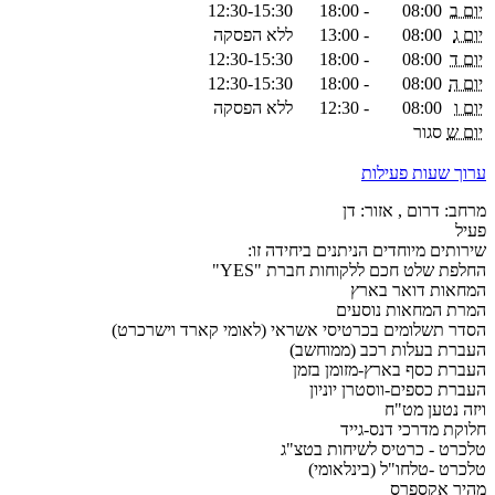
יום ב
08:00
-
18:00
12:30-15:30
יום ג
08:00
-
13:00
ללא הפסקה
יום ד
08:00
-
18:00
12:30-15:30
יום ה
08:00
-
18:00
12:30-15:30
יום ו
08:00
-
12:30
ללא הפסקה
יום ש
סגור
ערוך שעות פעילות
מרחב: דרום , אזור: דן
פעיל
שירותים מיוחדים הניתנים ביחידה זו:
החלפת שלט חכם ללקוחות חברת "YES"
המחאות דואר בארץ
המרת המחאות נוסעים
הסדר תשלומים בכרטיסי אשראי (לאומי קארד וישרכרט)
העברת בעלות רכב (ממוחשב)
העברת כסף בארץ-מזומן בזמן
העברת כספים-ווסטרן יוניון
ויזה נטען מט"ח
חלוקת מדרכי דנס-גייד
טלכרט - כרטיס לשיחות בטצ"ג
טלכרט -טלחו"ל (בינלאומי)
מהיר אקספרס