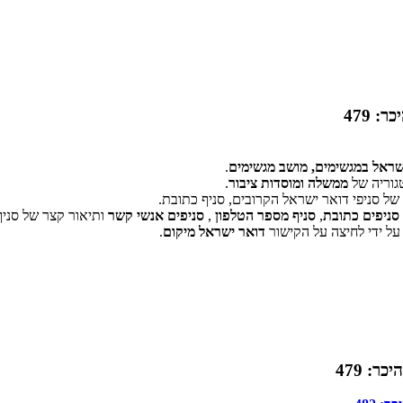
 479
שראל במגשימים, מושב מגשימים
.
גוריה של
ממשלה ומוסדות ציבור
.
ל סניפי דואר ישראל הקרובים, סניף כתובת.
‏דף זה לא יכול לטעון את מפות Google כראוי.
סניפים כתובת
,
סניף מספר הטלפון
,
סניפים אנשי קשר
ותיאור קצר של סניף
על ידי לחיצה על הקישור
דואר ישראל מיקום
.
אישור
האם האתר הזה בבעלותך?
: 479