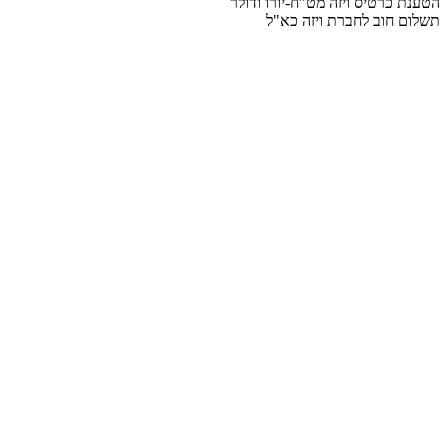
הטענת כרטיס ויזה מט"ח-יורו ודולר
תשלום חוב לחברת ויזה כא"ל