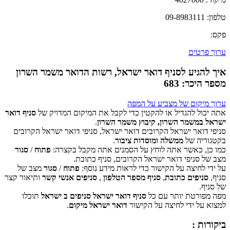
טלפון: 09-8983111
פקס:
ערוך פרטים
איך להגיע לסניף דואר ישראל, רשות הדואר משמר השרון
מספר היכר: 683
ערוך מיקום של מצביע על המפה
אתה יכול להגדיל או להקטין כדי לקבל את המיקום המדויק של
סניף דואר
ישראל במשמר השרון, קיבוץ משמר השרון
.
סניפי דואר ישראל הקרובים דואר ישראל, סניפי דואר ישראל הקרובים
‏דף זה לא יכול לטעון את מפות Google כראוי.
בקטגוריה של
ממשלה ומוסדות ציבור
.
כמו כן, כאשר אתה לוחץ על הסמנים אתה מקבל בקצרה:
פתוח
/
סגור
אישור
האם האתר הזה בבעלותך?
מצב של סניפי דואר ישראל הקרובים, סניף כתובת.
על ידי לחיצה על הקישור כדי לראות מידע נוסף:
פתוח
/
סגור
מצב של
סניף,
סניפים כתובת
,
סניף מספר הטלפון
,
סניפים אנשי קשר
ותיאור קצר
של סניף.
מפה מפורטת יותר עם כל
סניף דואר ישראל סניפים ב ישראל
תוכלו
למצוא על ידי לחיצה על הקישור
דואר ישראל מיקום
.
ביקורות :