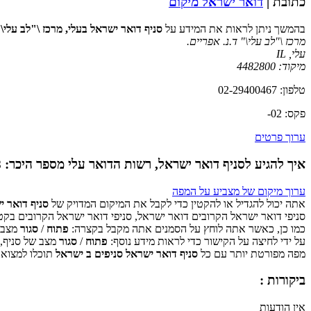
כתובת |
דואר ישראל מיקום
בהמשך ניתן לראות את המידע על
סניף דואר ישראל בעלי, מרכז \"לב עלי\"
מרכז \"לב עלי\" ד.נ. אפריים.
עלי
,
IL
מיקוד:
4482800
טלפון: 02-29400467
פקס: 02-
ערוך פרטים
איך להגיע לסניף דואר ישראל, רשות הדואר עלי מספר היכר: 288
ערוך מיקום של מצביע על המפה
אתה יכול להגדיל או להקטין כדי לקבל את המיקום המדויק של
סניף דואר י
סניפי דואר ישראל הקרובים דואר ישראל, סניפי דואר ישראל הקרובים בקט
כמו כן, כאשר אתה לוחץ על הסמנים אתה מקבל בקצרה:
פתוח
/
סגור
מצב ש
על ידי לחיצה על הקישור כדי לראות מידע נוסף:
פתוח
/
סגור
מצב של סניף,
מפה מפורטת יותר עם כל
סניף דואר ישראל סניפים ב ישראל
תוכלו למצוא 
ביקורות :
אין הודעות