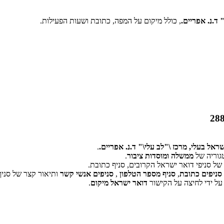
 ד.נ. אפריים.
, כולל מיקום על המפה, כתובת ושעות הפעילות.
שראל בעלי, מרכז \"לב עלי\" ד.נ. אפריים.
.
גוריה של
ממשלה ומוסדות ציבור
.
ל סניפי דואר ישראל הקרובים, סניף כתובת.
‏דף זה לא יכול לטעון את מפות Google כראוי.
סניפים כתובת
,
סניף מספר הטלפון
,
סניפים אנשי קשר
ותיאור קצר של סניף
על ידי לחיצה על הקישור
דואר ישראל מיקום
.
אישור
האם האתר הזה בבעלותך?