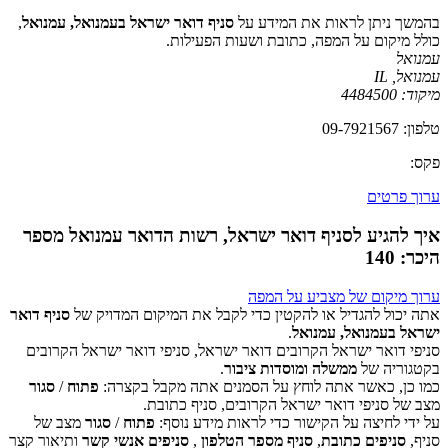
בהמשך ניתן לראות את המידע על
סניף דואר ישראל בעמנואל, עמנואל
,
כולל מיקום על המפה, כתובת ושעות הפעילות.
עמנואל
עמנואל
,
IL
מיקוד:
4484500
טלפון: 09-7921567
פקס:
ערוך פרטים
איך להגיע לסניף דואר ישראל, רשות הדואר עמנואל מספר
היכר: 140
ערוך מיקום של מצביע על המפה
אתה יכול להגדיל או להקטין כדי לקבל את המיקום המדויק של
סניף דואר
ישראל בעמנואל, עמנואל
.
סניפי דואר ישראל הקרובים דואר ישראל, סניפי דואר ישראל הקרובים
‏דף זה לא יכול לטעון את מפות Google כראוי.
בקטגוריה של
ממשלה ומוסדות ציבור
.
כמו כן, כאשר אתה לוחץ על הסמנים אתה מקבל בקצרה:
פתוח
/
סגור
אישור
האם האתר הזה בבעלותך?
מצב של סניפי דואר ישראל הקרובים, סניף כתובת.
על ידי לחיצה על הקישור כדי לראות מידע נוסף:
פתוח
/
סגור
מצב של
סניף,
סניפים כתובת
,
סניף מספר הטלפון
,
סניפים אנשי קשר
ותיאור קצר