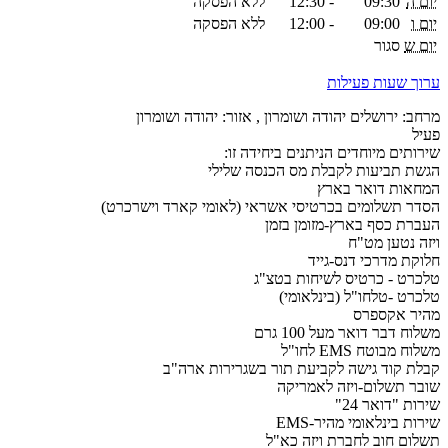
יום ה
09:30
-
12:30
ללא הפסקה
יום ו
09:00
-
12:00
ללא הפסקה
יום ש
סגור
ערוך שעות פעילות
מרחב: ירושלים יהודה ושומרון , אזור: יהודה ושומרון
פעיל
שירותים מיוחדים הניתנים ביחידה זו:
הגשת תביעות לקבלת מס הכנסה שלילי
המחאות דואר בארץ
הסדר תשלומים בכרטיסי אשראי (לאומי קארד וישרכרט)
העברת כסף בארץ-מזומן בזמן
ויזה נטען מט"ח
חלוקת מדרכי דנס-גייד
טלכרט - כרטיס לשיחות בטצ"ג
טלכרט -טלחו"ל (בינלאומי)
מהיר אקספרס
משלוח דבר דואר מעל 100 גרם
משלוח מבוטח EMS לחו"ל
קבלת קוד גישה לקביעת תור בשגרירות ארה"ב
שובר תשלום-ויזה לאמריקה
שירות "דואר 24"
שירות בינלאומי מהיר-EMS
תשלום חוב לחברת ויזה כא"ל