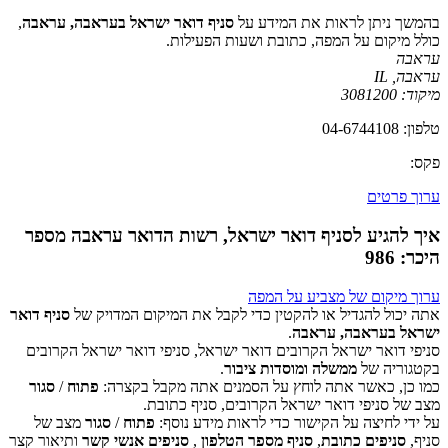
בהמשך ניתן לראות את המידע על
סניף דואר ישראל בעראבה, עראבה
,
כולל מיקום על המפה, כתובת ושעות הפעילות.
עראבה
עראבה
,
IL
מיקוד:
3081200
טלפון: 04-6744108
פקס:
ערוך פרטים
איך להגיע לסניף דואר ישראל, רשות הדואר עראבה מספר
היכר: 986
ערוך מיקום של מצביע על המפה
אתה יכול להגדיל או להקטין כדי לקבל את המיקום המדויק של
סניף דואר
ישראל בעראבה, עראבה
.
סניפי דואר ישראל הקרובים דואר ישראל, סניפי דואר ישראל הקרובים
‏דף זה לא יכול לטעון את מפות Google כראוי.
בקטגוריה של
ממשלה ומוסדות ציבור
.
כמו כן, כאשר אתה לוחץ על הסמנים אתה מקבל בקצרה:
פתוח
/
סגור
אישור
האם האתר הזה בבעלותך?
מצב של סניפי דואר ישראל הקרובים, סניף כתובת.
על ידי לחיצה על הקישור כדי לראות מידע נוסף:
פתוח
/
סגור
מצב של
סניף,
סניפים כתובת
,
סניף מספר הטלפון
,
סניפים אנשי קשר
ותיאור קצר