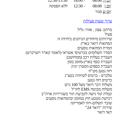
יום ה
08:00
-
18:00
12:30-15:30
יום ו
08:00
-
12:30
ללא הפסקה
יום ש
סגור
ערוך שעות פעילות
מרחב: צפון , אזור: גליל
פעיל
שירותים מיוחדים הניתנים ביחידה זו:
המחאות דואר בארץ
המרת המחאות נוסעים
הסדר תשלומים בכרטיסי אשראי (לאומי קארד וישרכרט)
העברת בעלות רכב (ממוחשב)
העברת כסף בארץ-מזומן בזמן
העברת כספים-ווסטרן יוניון
ויזה נטען מט"ח
טלכרט - כרטיס לשיחות בטצ"ג
כרטיס ויזה נטען
משלוח דבר דואר מעל 100 גרם
משלוח מבוטח EMS לחו"ל
קבלת קוד גישה לקביעת תור בשגרירות ארה"ב
רכישת מטבע חוץ במזומן ובהמחאות נוסעים
שובר תשלום-ויזה לאמריקה
שירות "דואר 24"
תאי דואר