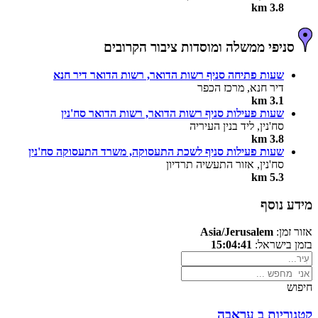
3.8 km
סניפי ממשלה ומוסדות ציבור הקרובים
שעות פתיחה סניף רשות הדואר, רשות הדואר דיר חנא
דיר חנא, מרכז הכפר
3.1 km
שעות פעילות סניף רשות הדואר, רשות הדואר סח'נין
סח'נין, ליד בנין העיריה
3.8 km
שעות פעילות סניף לשכת התעסוקה, משרד התעסוקה סח'נין
סח'נין, אזור התעשיה תרדיון
5.3 km
מידע נוסף
אזור זמן:
Asia/Jerusalem
בזמן בישראל:
15:04:41
חיפוש
קטגוריות ב עראבה