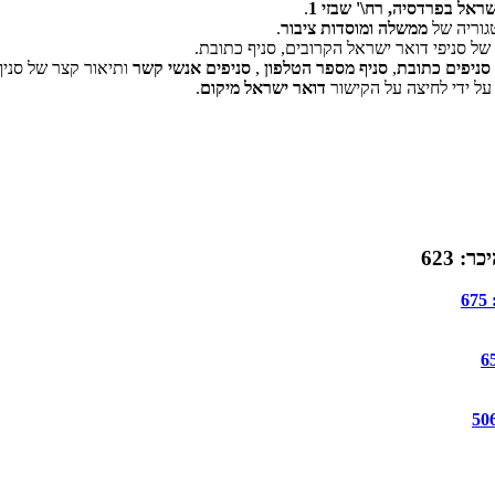
שראל בפרדסיה, רח\' שבזי 1
.
גוריה של
ממשלה ומוסדות ציבור
.
ל סניפי דואר ישראל הקרובים, סניף כתובת.
‏דף זה לא יכול לטעון את מפות Google כראוי.
סניפים כתובת
,
סניף מספר הטלפון
,
סניפים אנשי קשר
ותיאור קצר של סניף
על ידי לחיצה על הקישור
דואר ישראל מיקום
.
אישור
האם האתר הזה בבעלותך?
 623
6