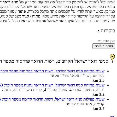
אתה יכול להגדיל או להקטין כדי לקבל את המיקום המדויק של
סניף דואר י
סניפי דואר ישראל הקרובים דואר ישראל, סניפי דואר ישראל הקרובים בקט
כמו כן, כאשר אתה לוחץ על הסמנים אתה מקבל בקצרה:
פתוח
/
סגור
מצב ש
על ידי לחיצה על הקישור כדי לראות מידע נוסף:
פתוח
/
סגור
מצב של סניף,
מפה מפורטת יותר עם כל
סניף דואר ישראל סניפים ב ישראל
תוכלו למצוא 
ביקורות :
אין הודעות
הוסף ביקורת
סניפי דואר ישראל הקרובים, רשות הדואר פרדסיה מספר היכר:
שעות פתיחה סניף דואר ישראל, רשות הדואר כפר יונה מספר היכר: 75
כפר יונה, שד\' יחזקאל שד\' יחזקאל
2.5 km
שעות פתיחה סניף דואר ישראל, רשות הדואר נתניה מספר היכר: 653
נתניה, החינוך העברי 4 החינוך העברי 4, קריית השרון.נתניה, נתניה
3.2 km
שעות פעילות סניף דואר ישראל, רשות הדואר קדימה מספר היכר: 506
קדימה, אחד העם קדימה
2.7 km