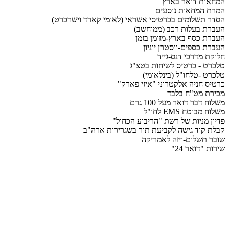
המחאות דואר בארץ
המרת המחאות נוסעים
הסדר תשלומים בכרטיסי אשראי (לאומי קארד וישרכרט)
העברת בעלות רכב (ממוחשב)
העברת כסף בארץ-מזומן בזמן
העברת כספים-ווסטרן יוניון
חלוקת מדרכי דנס-גייד
טלכרט - כרטיס לשיחות בטצ"ג
טלכרט -טלחו"ל (בינלאומי)
כרטיס חניה אלקטרוני "איזי פארק"
מכירת מט"ח בלבד
משלוח דבר דואר מעל 100 גרם
משלוח מבוטח EMS לחו"ל
פדיון מניות של רשת "הריבוע הכחול"
קבלת קוד גישה לקביעת תור בשגרירות ארה"ב
שובר תשלום-ויזה לאמריקה
שירות "דואר 24"