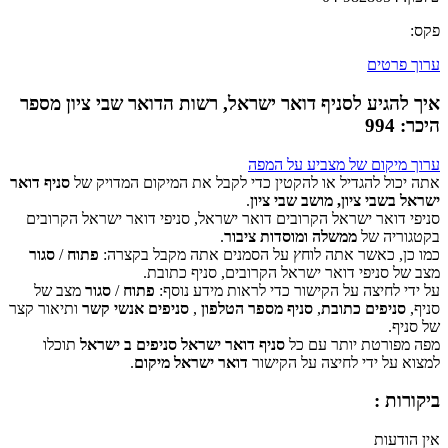
פקס:
ערוך פרטים
איך להגיע לסניף דואר ישראל, רשות הדואר שבי ציון מספר
היכר: 994
ערוך מיקום של מצביע על המפה
אתה יכול להגדיל או להקטין כדי לקבל את המיקום המדויק של
סניף דואר
ישראל בשבי ציון, מושב שבי ציון
.
סניפי דואר ישראל הקרובים דואר ישראל, סניפי דואר ישראל הקרובים
‏דף זה לא יכול לטעון את מפות Google כראוי.
בקטגוריה של
ממשלה ומוסדות ציבור
.
כמו כן, כאשר אתה לוחץ על הסמנים אתה מקבל בקצרה:
פתוח
/
סגור
אישור
האם האתר הזה בבעלותך?
מצב של סניפי דואר ישראל הקרובים, סניף כתובת.
על ידי לחיצה על הקישור כדי לראות מידע נוסף:
פתוח
/
סגור
מצב של
סניף,
סניפים כתובת
,
סניף מספר הטלפון
,
סניפים אנשי קשר
ותיאור קצר
של סניף.
מפה מפורטת יותר עם כל
סניף דואר ישראל סניפים ב ישראל
תוכלו
למצוא על ידי לחיצה על הקישור
דואר ישראל מיקום
.
ביקורות :
אין הודעות