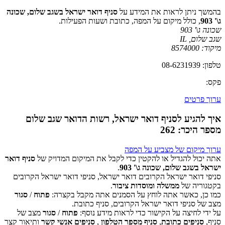
בהמשך ניתן לראות את המידע על
סניף דואר ישראל בשגב שלום, שכונה
ג\' 903
, כולל מיקום על המפה, כתובת ושעות הפעילות.
שכונה ג\' 903
שגב שלום
,
IL
מיקוד:
8574000
טלפון: 08-6231939
פקס:
ערוך פרטים
איך להגיע לסניף דואר ישראל, רשות הדואר שגב שלום
מספר היכר: 262
ערוך מיקום של מצביע על המפה
אתה יכול להגדיל או להקטין כדי לקבל את המיקום המדויק של
סניף דואר
ישראל בשגב שלום, שכונה ג\' 903
.
סניפי דואר ישראל הקרובים דואר ישראל, סניפי דואר ישראל הקרובים
‏דף זה לא יכול לטעון את מפות Google כראוי.
בקטגוריה של
ממשלה ומוסדות ציבור
.
כמו כן, כאשר אתה לוחץ על הסמנים אתה מקבל בקצרה:
פתוח
/
סגור
אישור
האם האתר הזה בבעלותך?
מצב של סניפי דואר ישראל הקרובים, סניף כתובת.
על ידי לחיצה על הקישור כדי לראות מידע נוסף:
פתוח
/
סגור
מצב של
סניף,
סניפים כתובת
,
סניף מספר הטלפון
,
סניפים אנשי קשר
ותיאור קצר