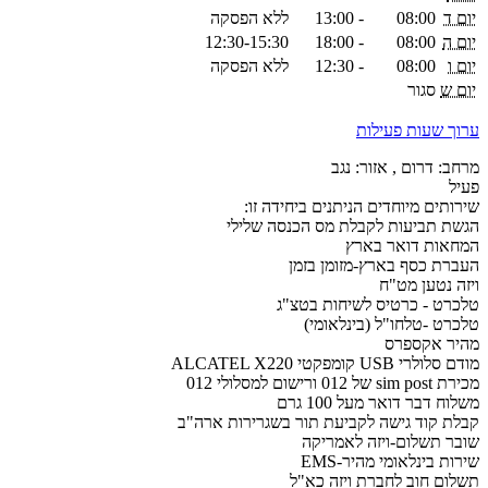
יום ד
08:00
-
13:00
ללא הפסקה
יום ה
08:00
-
18:00
12:30-15:30
יום ו
08:00
-
12:30
ללא הפסקה
יום ש
סגור
ערוך שעות פעילות
מרחב: דרום , אזור: נגב
פעיל
שירותים מיוחדים הניתנים ביחידה זו:
הגשת תביעות לקבלת מס הכנסה שלילי
המחאות דואר בארץ
העברת כסף בארץ-מזומן בזמן
ויזה נטען מט"ח
טלכרט - כרטיס לשיחות בטצ"ג
טלכרט -טלחו"ל (בינלאומי)
מהיר אקספרס
מודם סלולרי USB קומפקטי ALCATEL X220
מכירת sim post של 012 ורישום למסלולי 012
משלוח דבר דואר מעל 100 גרם
קבלת קוד גישה לקביעת תור בשגרירות ארה"ב
שובר תשלום-ויזה לאמריקה
שירות בינלאומי מהיר-EMS
תשלום חוב לחברת ויזה כא"ל